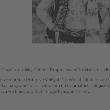
ín České republiky. Folklor. Propracovaná šumivá vína. Mis
é viniční trati Punty ve Velkých Němčicích. Rodí se zde 
ařství je vyrábět vína s důrazem na minimální enologické
ivá vín klasickou technologií kvašením v láhvi.