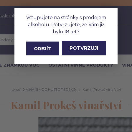
podmínky
Kontakty
Fotogalerie
Více
Vstupujete na stránky s prodejem
alkoholu. Potvrzujete, že Vám již
bylo 18 let?
Hledat
POTVRZUJI
ODEJÍT
E ZNÁMKOU VOC
OSTATNÍ VINNÉ PRODUKTY
VIN
Úvod
VINAŘI VOC HUSTOPEČSKO
Kamil Prokeš vinařství
Kamil Prokeš vinařství