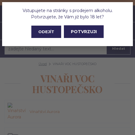
Vstupujete na stránky s prodejem alkoholu.
0
ks
CZK
0 Kč
Potvrzujete, že Vám již bylo 18 let?
Menu
POTVRZUJI
ODEJÍT
Hledat
Úvod
VINAŘI VOC HUSTOPEČSKO
VINAŘI VOC
HUSTOPEČSKO
Vinařství Aurora