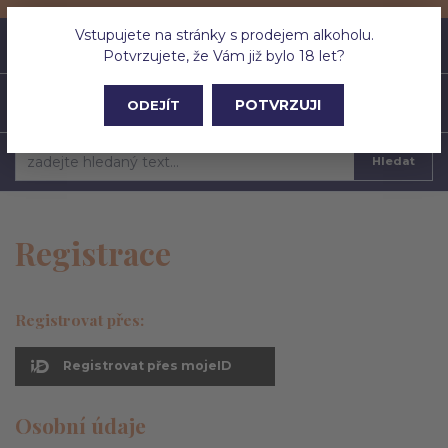
Vstupujete na stránky s prodejem alkoholu.
0
ks
CZK
0 Kč
Potvrzujete, že Vám již bylo 18 let?
Menu
POTVRZUJI
ODEJÍT
Hledat
Registrace
Registrovat přes:
Registrovat přes mojeID
Osobní údaje