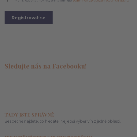
Přeji si odebírat novinky e-mailem dle
podmínek zpracování osobních údajů
.
Registrovat se
Sledujte nás na Facebooku!
TADY JSTE SPRÁVNĚ
Bezpečně najdete, co hledáte. Nejlepší výběr vín z jedné oblasti.