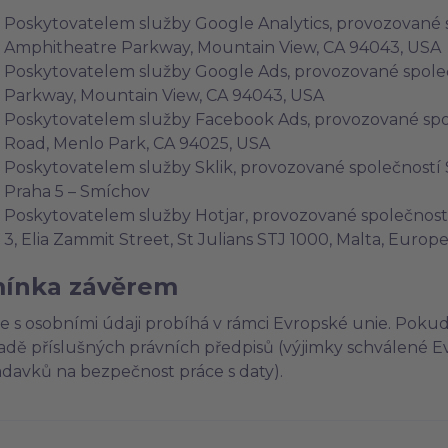
Poskytovatelem služby Google Analytics, provozované s
Amphitheatre Parkway, Mountain View, CA 94043, USA
Poskytovatelem služby Google Ads, provozované společ
Parkway, Mountain View, CA 94043, USA
Poskytovatelem služby Facebook Ads, provozované spol
Road, Menlo Park, CA 94025, USA
Poskytovatelem služby Sklik, provozované společností Se
Praha 5 – Smíchov
Poskytovatelem služby Hotjar, provozované společností H
3, Elia Zammit Street, St Julians STJ 1000, Malta, Europ
ínka závěrem
e s osobními údaji probíhá v rámci Evropské unie. Pok
adě příslušných právních předpisů (výjimky schválené E
davků na bezpečnost práce s daty).