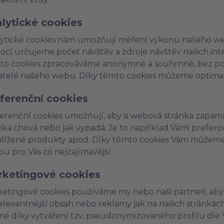
lytické cookies
ytické cookies nám umožňují měření výkonu našeho web
cí určujeme počet návštěv a zdroje návštěv našich int
to cookies zpracováváme anonymně a souhrnně, bez použi
atelé našeho webu. Díky těmto cookies můžeme optimali
ferenční cookies
erenční cookies umožňují, aby si webová stránka zapama
nka chová nebo jak vypadá. Je to například Vámi prefer
lížené produkty apod. Díky těmto cookies Vám můžeme
u pro Vás co nejzajímavější.
ketingové cookies
etingové cookies používáme my nebo naši partneři, aby
elevantnější obsah nebo reklamy jak na našich stránkách,
é díky vytváření tzv. pseudonymizovaného profilu dle V