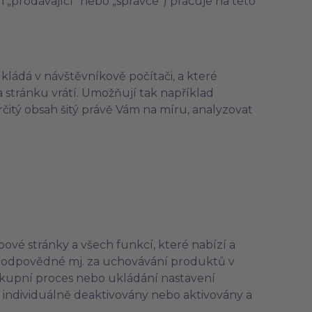
 „prodávající“ nebo „správce“) pracuje na této
kládá v návštěvníkově počítači, a které
a stránku vrátí. Umožňují tak například
určitý obsah šitý právě Vám na míru, analyzovat
vé stránky a všech funkcí, které nabízí a
 odpovědné mj. za uchovávání produktů v
nákupní proces nebo ukládání nastavení
individuálně deaktivovány nebo aktivovány a