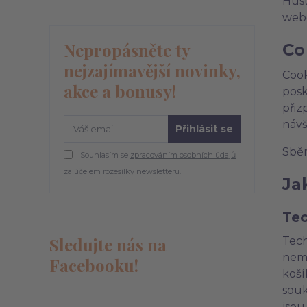
Hust
webo
Nepropásněte ty
Co
nejzajímavější novinky,
Cook
akce a bonusy!
posk
přiz
návš
Přihlásit se
Sběr
Souhlasím se
zpracováním osobních údajů
za účelem rozesílky newsletteru.
Ja
Tec
Sledujte nás na
Tech
nemo
Facebooku!
koší
souk
jsou