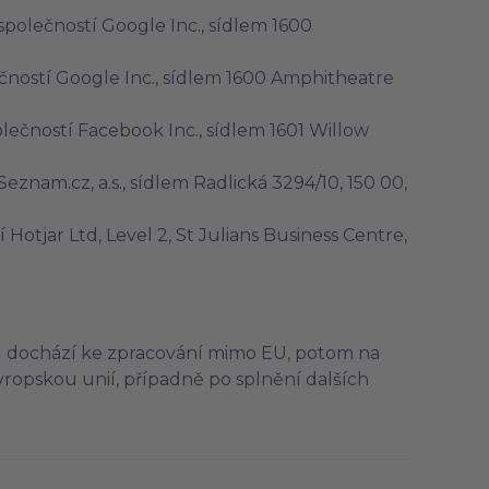
polečností Google Inc., sídlem 1600
ností Google Inc., sídlem 1600 Amphitheatre
ečností Facebook Inc., sídlem 1601 Willow
znam.cz, a.s., sídlem Radlická 3294/10, 150 00,
otjar Ltd, Level 2, St Julians Business Centre,
e
ud dochází ke zpracování mimo EU, potom na
vropskou unií, případně po splnění dalších