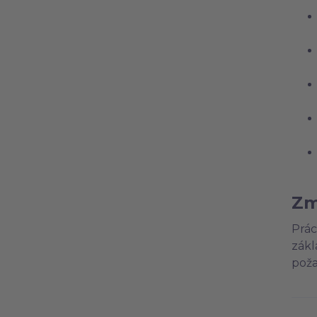
Zm
Prác
zákl
poža