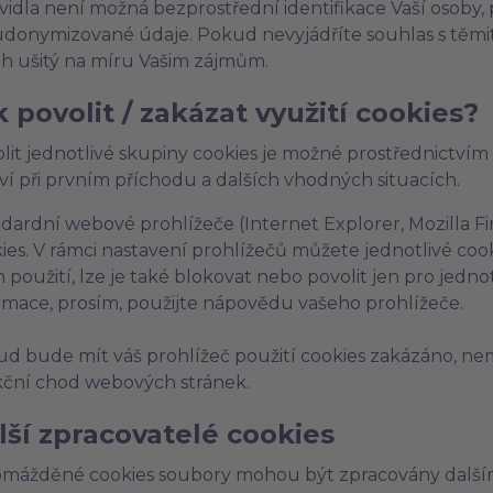
vidla není možná bezprostřední identifikace Vaší osoby
donymizované údaje. Pokud nevyjádříte souhlas s těmit
h ušitý na míru Vašim zájmům.
k povolit / zakázat využití cookies?
lit jednotlivé skupiny cookies je možné prostřednictvím
ví při prvním příchodu a dalších vhodných situacích.
dardní webové prohlížeče (Internet Explorer, Mozilla F
ies. V rámci nastavení prohlížečů můžete jednotlivé coo
ch použití, lze je také blokovat nebo povolit jen pro jedno
rmace, prosím, použijte nápovědu vašeho prohlížeče.
d bude mít váš prohlížeč použití cookies zakázáno, ne
ční chod webových stránek.
lší zpracovatelé cookies
mážděné cookies soubory mohou být zpracovány dalšími