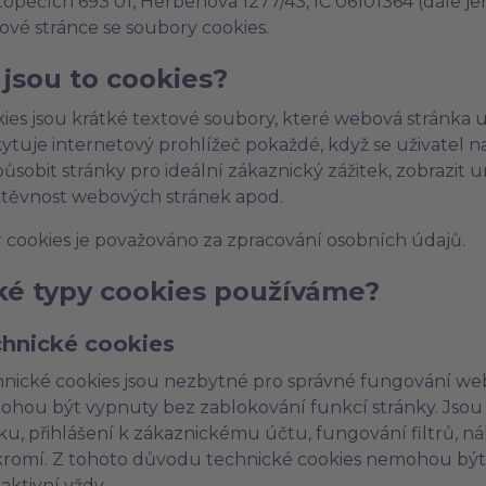
opečích 693 01, Herbenova 1277/43, IČ 06101364 (dále jen
vé stránce se soubory cookies.
 jsou to cookies?
ies jsou krátké textové soubory, které webová stránka u
ytuje internetový prohlížeč pokaždé, když se uživatel n
působit stránky pro ideální zákaznický zážitek, zobrazit 
těvnost webových stránek apod.
 cookies je považováno za zpracování osobních údajů.
ké typy cookies používáme?
hnické cookies
nické cookies jsou nezbytné pro správné fungování webo
hou být vypnuty bez zablokování funkcí stránky. Jsou
ku, přihlášení k zákaznickému účtu, fungování filtrů, 
romí. Z tohoto důvodu technické cookies nemohou být 
 aktivní vždy.