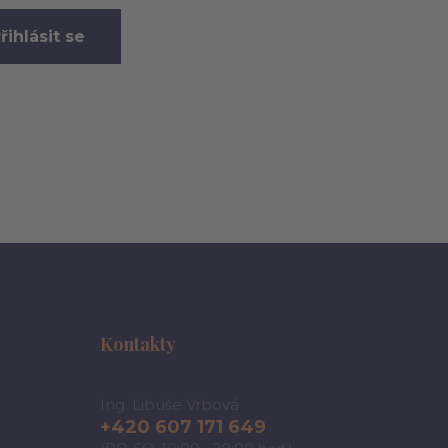
řihlásit se
Kontakty
Ing. Libuše Vrbová
+420 607 171 649