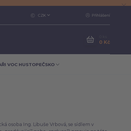
CZK
Přihlášení
0
ks
0 Kč
AŘI VOC HUSTOPEČSKO
ká osoba Ing. Libuše Vrbová, se sídlem v