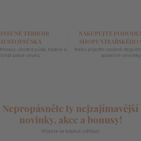
DINEČNÉ TERROIR
NAKUPUJTE POHODLN
HUSTOPEČSKA
SHOPU VINAŘSKÉHO
 Moravy, úrodná půda, tradice a
Nebo přijeďte osobně degustov
tvrdá práce vinařů
společné vinoték
Nepropásněte ty nejzajímavější
novinky, akce a bonusy!
Můžete se kdykoli odhlásit.