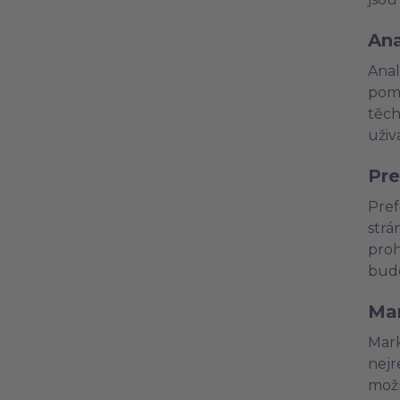
Ana
Anal
pomo
těch
uživ
Pre
Pref
strá
proh
budo
Mar
Mark
nejr
možn