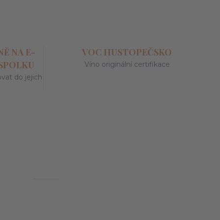
Ě NA E-
VOC HUSTOPEČSKO
 SPOLKU
Víno originální certifikace
at do jejich
y