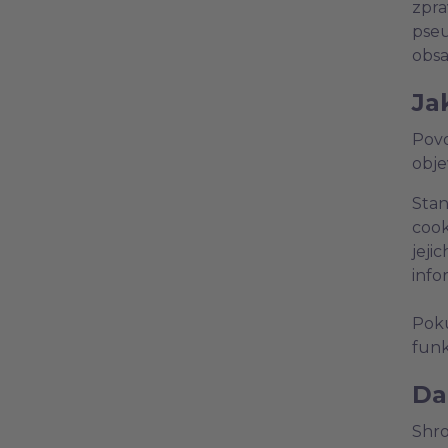
zpra
pseu
obsa
Ja
Povo
obje
Stan
cook
jeji
info
Poku
funk
Da
Shro