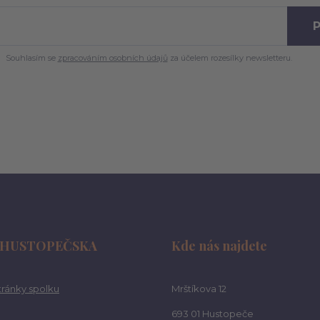
P
Souhlasím se
zpracováním osobních údajů
za účelem rozesílky newsletteru.
 HUSTOPEČSKA
Kde nás najdete
ránky spolku
Mrštíkova 12
693 01 Hustopeče