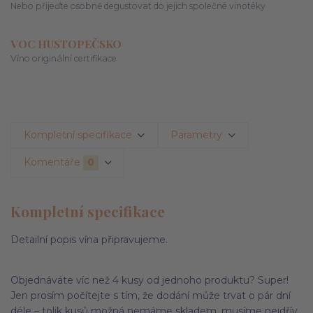
Nebo přijeďte osobně degustovat do jejich společné vinotéky
VOC HUSTOPEČSKO
Víno originální certifikace
Kompletní specifikace
Parametry
Komentáře
0
Kompletní specifikace
Detailní popis vína připravujeme.
Objednáváte víc než 4 kusy od jednoho produktu? Super!
Jen prosím počítejte s tím, že dodání může trvat o pár dní
déle – tolik kusů možná nemáme skladem, musíme nejdřív