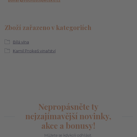
pohar@vochustopecsko.cz
Zboží zařazeno v kategoriích
Bílá vína
Kamil Prokeš vinařství
Nepropásněte ty
nejzajímavější novinky,
akce a bonusy!
Můžete se kdykoli odhlásit.