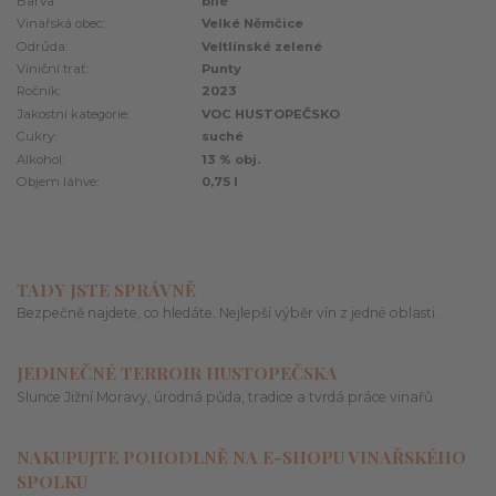
Barva:
bílé
Vinařská obec:
Velké Němčice
Odrůda:
Veltlínské zelené
Viniční trať:
Punty
Ročník:
2023
Jakostní kategorie:
VOC HUSTOPEČSKO
Cukry:
suché
Alkohol:
13 % obj.
Objem láhve:
0,75 l
TADY JSTE SPRÁVNĚ
Bezpečně najdete, co hledáte. Nejlepší výběr vín z jedné oblasti.
JEDINEČNÉ TERROIR HUSTOPEČSKA
Slunce Jižní Moravy, úrodná půda, tradice a tvrdá práce vinařů
NAKUPUJTE POHODLNĚ NA E-SHOPU VINAŘSKÉHO
SPOLKU