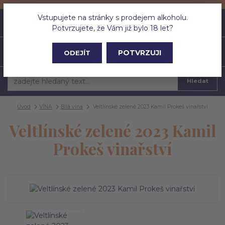
Vstupujete na stránky s prodejem alkoholu.
0
ks
CZK
0 Kč
Potvrzujete, že Vám již bylo 18 let?
Menu
POTVRZUJI
ODEJÍT
Hledat
Úvod
VÍNA
Bílá vína
Veltlínské zelené 2023 Kamil Prokeš vinařství
Veltlínské zelené 2023 Kamil
Prokeš vinařství