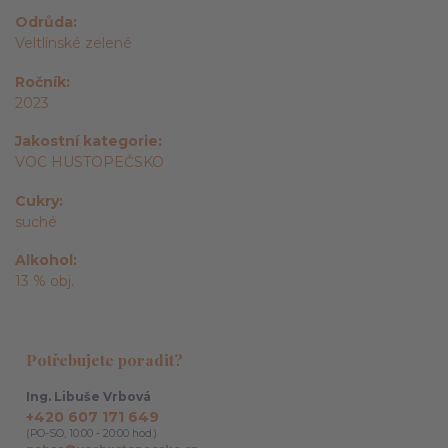
Odrůda
Veltlínské zelené
Ročník
2023
Jakostní kategorie
VOC HUSTOPEČSKO
Cukry
suché
Alkohol
13 % obj.
Potřebujete poradit?
Ing. Libuše Vrbová
+420 607 171 649
(PO-SO, 10:00 - 20:00 hod.)