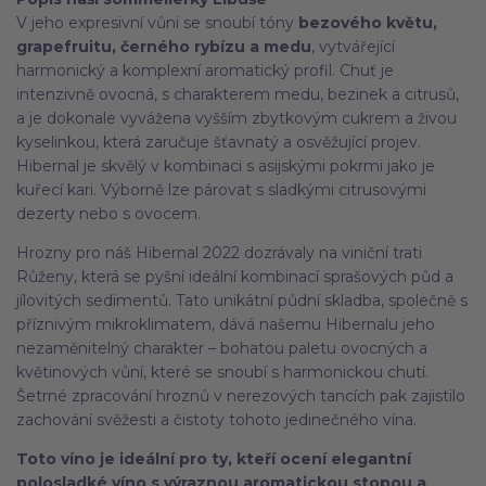
V jeho expresivní vůni se snoubí tóny
bezového květu,
grapefruitu, černého rybízu a medu
, vytvářející
harmonický a komplexní aromatický profil. Chuť je
intenzivně ovocná, s charakterem medu, bezinek a citrusů,
a je dokonale vyvážena vyšším zbytkovým cukrem a živou
kyselinkou, která zaručuje šťavnatý a osvěžující projev.
Hibernal je skvělý v kombinaci s asijskými pokrmi jako je
kuřecí kari. Výborně lze párovat s sladkými citrusovými
dezerty nebo s ovocem.
Hrozny pro náš Hibernal 2022 dozrávaly na viniční trati
Růženy, která se pyšní ideální kombinací sprašových půd a
jílovitých sedimentů. Tato unikátní půdní skladba, společně s
příznivým mikroklimatem, dává našemu Hibernalu jeho
nezaměnitelný charakter – bohatou paletu ovocných a
květinových vůní, které se snoubí s harmonickou chutí.
Šetrné zpracování hroznů v nerezových tancích pak zajistilo
zachování svěžesti a čistoty tohoto jedinečného vína.
Toto víno je ideální pro ty, kteří ocení elegantní
polosladké víno s výraznou aromatickou stopou a