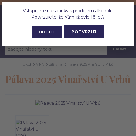
Vstupujete na stránky s prodejem alkoholu.
0
ks
CZK
0 Kč
Potvrzujete, že Vám již bylo 18 let?
Menu
POTVRZUJI
ODEJÍT
Hledat
Úvod
VÍNA
Bílá vína
Pálava 2025 Vinařství U Vrbů
Pálava 2025 Vinařství U Vrbů