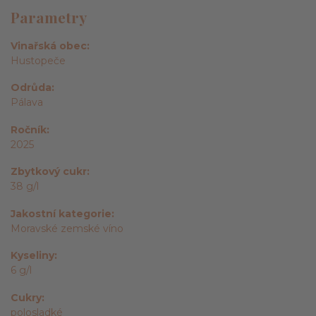
Parametry
Vinařská obec
Hustopeče
Odrůda
Pálava
Ročník
2025
Zbytkový cukr
38 g/l
Jakostní kategorie
Moravské zemské víno
Kyseliny
6 g/l
Cukry
polosladké