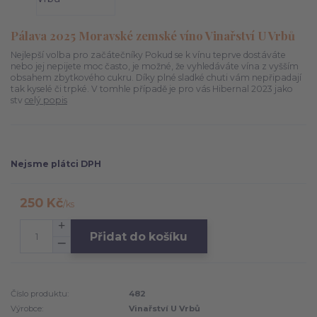
Pálava 2025 Moravské zemské víno Vinařství U Vrbů
Nejlepší volba pro začátečníky Pokud se k vínu teprve dostáváte
nebo jej nepijete moc často, je možné, že vyhledáváte vína z vyšším
obsahem zbytkového cukru. Díky plné sladké chuti vám nepřipadají
tak kyselé či trpké. V tomhle případě je pro vás Hibernal 2023 jako
stv
celý popis
Nejsme plátci DPH
250 Kč
/
ks
Přidat do košíku
Číslo produktu:
482
Výrobce:
Vinařství U Vrbů