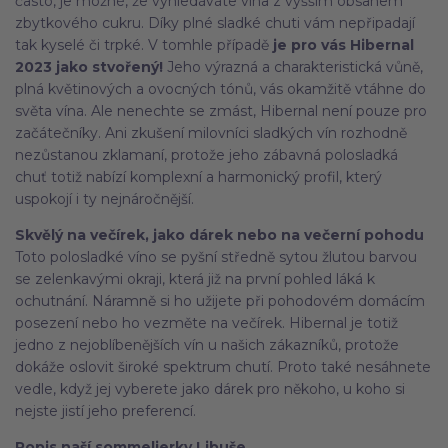
často, je možné, že vyhledáváte vína z vyšším obsahem
zbytkového cukru. Díky plné sladké chuti vám nepřipadají
tak kyselé či trpké. V tomhle případě
je pro vás Hibernal
2023 jako stvořený!
Jeho výrazná a charakteristická vůně,
plná květinových a ovocných tónů, vás okamžitě vtáhne do
světa vína. Ale nenechte se zmást, Hibernal není pouze pro
začátečníky. Ani zkušení milovníci sladkých vín rozhodně
nezůstanou zklamaní, protože jeho zábavná polosladká
chuť totiž nabízí komplexní a harmonický profil, který
uspokojí i ty nejnáročnější.
Skvělý na večírek, jako dárek nebo na večerní pohodu
Toto polosladké víno se pyšní středně sytou žlutou barvou
se zelenkavými okraji, která již na první pohled láká k
ochutnání. Náramně si ho užijete při pohodovém domácím
posezení nebo ho vezměte na večírek. Hibernal je totiž
jedno z nejoblíbenějších vín u našich zákazníků, protože
dokáže oslovit široké spektrum chutí. Proto také nesáhnete
vedle, když jej vyberete jako dárek pro někoho, u koho si
nejste jistí jeho preferencí.
Popis naší sommelierky Libuše