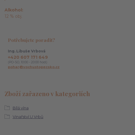
Alkohol
12 % obj.
Potřebujete poradit?
Ing. Libuše Vrbová
+420 607 171 649
(PO-SO, 10:00 - 20:00 hod.)
pohar@vochustopecsko.cz
Zboží zařazeno v kategoriích
Bílá vína
Vinařství U Vrbů