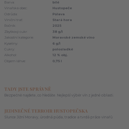
Barva:
bílé
Vinařská obec:
Hustopeče
Odrůda:
Pálava
Viniční trať:
Stará hora
Ročník:
2025
Zbytkový cukr:
38 g/l
Jakostní kategorie:
Moravské zemské víno
Kyseliny:
6 g/l
Cukry:
polosladké
Alkohol:
12 % obj.
Objem láhve:
0,75 l
TADY JSTE SPRÁVNĚ
Bezpečně najdete, co hledáte. Nejlepší výběr vín z jedné oblasti.
JEDINEČNÉ TERROIR HUSTOPEČSKA
Slunce Jižní Moravy, úrodná půda, tradice a tvrdá práce vinařů