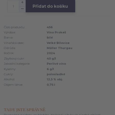
Přidat do košíku
Číslo produktu:
456
Výrobce:
Víno Prokeš
Barva:
bílé
Vinařská obec:
Velké Bílovice
Odrůda:
Müller Thurgau
Ročník:
2024
Zbytkový cukr:
40 g/l
Jakostní kategorie:
Perlivé víno
Kyseliny:
6 g/l
Cukry:
polosladké
Alkohol:
12,5 % obj.
Objem láhve:
0,75 l
TADY JSTE SPRÁVNĚ