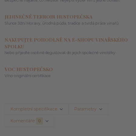
Bezpečně najdete, co hledáte. Nejlepší výběr vín z jedné oblasti.
JEDINEČNÉ TERROIR HUSTOPEČSKA
Slunce Jižní Moravy, úrodná půda, tradice a tvrdá práce vinařů
NAKUPUJTE POHODLNĚ NA E-SHOPU VINAŘSKÉHO
SPOLKU
Nebo přijeďte osobně degustovat do jejich společné vinotéky
VOC HUSTOPEČSKO
Víno originální certifikace
Kompletní specifikace
Parametry
Komentáře
0