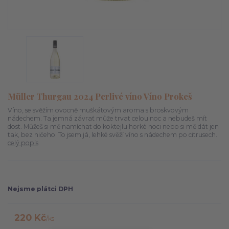
Müller Thurgau 2024 Perlivé víno Víno Prokeš
Víno, se svěžím ovocně muškátovým aroma s broskvovým
nádechem. Ta jemná závrať může trvat celou noc a nebudeš mít
dost. Můžeš si mě namíchat do koktejlu horké noci nebo si mě dát jen
tak, bez ničeho. To jsem já, lehké svěží víno s nádechem po citrusech.
celý popis
Nejsme plátci DPH
220 Kč
/
ks