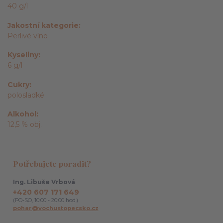
40 g/l
Jakostní kategorie
Perlivé víno
Kyseliny
6 g/l
Cukry
polosladké
Alkohol
12,5 % obj.
Potřebujete poradit?
Ing. Libuše Vrbová
+420 607 171 649
(PO-SO, 10:00 - 20:00 hod.)
pohar@vochustopecsko.cz