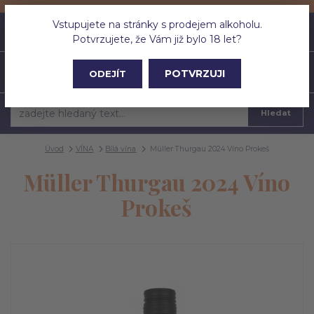
Vstupujete na stránky s prodejem alkoholu.
0
ks
CZK
0 Kč
Potvrzujete, že Vám již bylo 18 let?
Menu
POTVRZUJI
ODEJÍT
Hledat
Úvod
VÍNA
Bílá vína
Müller Thurgau 2024 Víno Prokeš
Müller Thurgau 2024 Víno
Prokeš