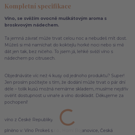
Kompletní specifikace
Víno, se svěžím ovocně muškátovým aroma s
broskvovým nádechem.
Ta jemná závrať může trvat celou noc a nebudeš mít dost.
Můžeš si mě namíchat do koktejlu horké noci nebo si mě
dát jen tak, bez ničeho. To jsem já, lehké svěží víno s
nádechem po citrusech.
Objednáváte víc než 4 kusy od jednoho produktu? Super!
Jen prosím počítejte s tím, že dodání může trvat o pár dní
déle – tolik kusů možná nemáme skladem, musíme nejdřív
ověřit dostupnost u vinaře a víno doskladit. Děkujeme za
pochopení!
víno z České Republiky
plněno v: Víno Prokeš s.r.o., Horní Bojanovice, Česká