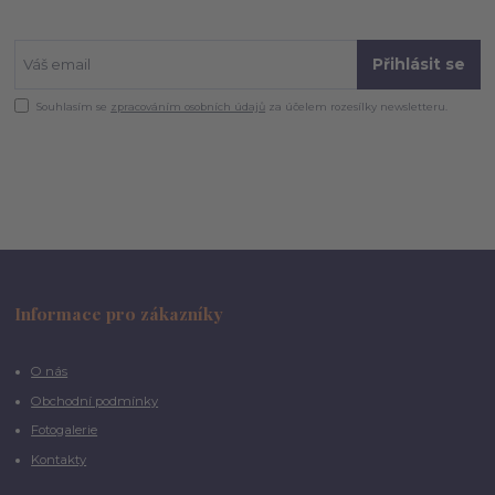
Přihlásit se
Souhlasím se
zpracováním osobních údajů
za účelem rozesílky newsletteru.
Informace pro zákazníky
O nás
Obchodní podmínky
Fotogalerie
Kontakty