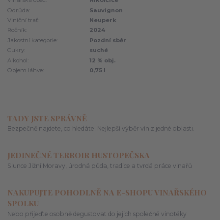
Vinařská obec:
Nikolčice
Odrůda:
Sauvignon
Viniční trať:
Neuperk
Ročník:
2024
Jakostní kategorie:
Pozdní sběr
Cukry:
suché
Alkohol:
12 % obj.
Objem láhve:
0,75 l
TADY JSTE SPRÁVNĚ
Bezpečně najdete, co hledáte. Nejlepší výběr vín z jedné oblasti.
JEDINEČNÉ TERROIR HUSTOPEČSKA
Slunce Jižní Moravy, úrodná půda, tradice a tvrdá práce vinařů
NAKUPUJTE POHODLNĚ NA E-SHOPU VINAŘSKÉHO
SPOLKU
Nebo přijeďte osobně degustovat do jejich společné vinotéky