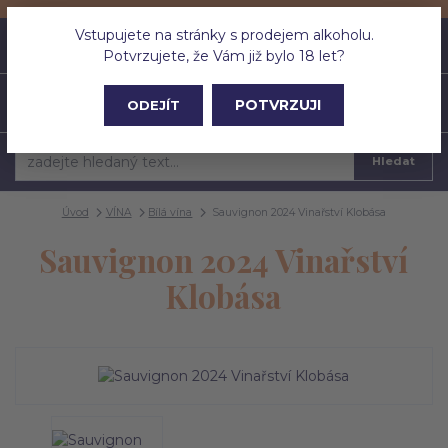
Vstupujete na stránky s prodejem alkoholu.
0
ks
CZK
0 Kč
Potvrzujete, že Vám již bylo 18 let?
Menu
POTVRZUJI
ODEJÍT
Hledat
Úvod
VÍNA
Bílá vína
Sauvignon 2024 Vinařství Klobása
Sauvignon 2024 Vinařství
Klobása