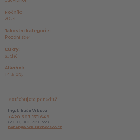
Sauvignon
Ročník
2024
Jakostní kategorie
Pozdní sběr
Cukry
suché
Alkohol
12 % obj.
Potřebujete poradit?
Ing. Libuše Vrbová
+420 607 171 649
(PO-SO, 10:00 - 20:00 hod.)
pohar@vochustopecsko.cz