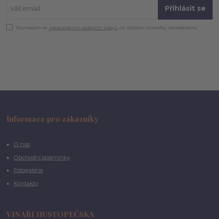
Přihlásit se
Souhlasím se
zpracováním osobních údajů
za účelem rozesílky newsletteru.
Informace pro zákazníky
O nás
Obchodní podmínky
Fotogalerie
Kontakty
VINAŘI HUSTOPEČSKA