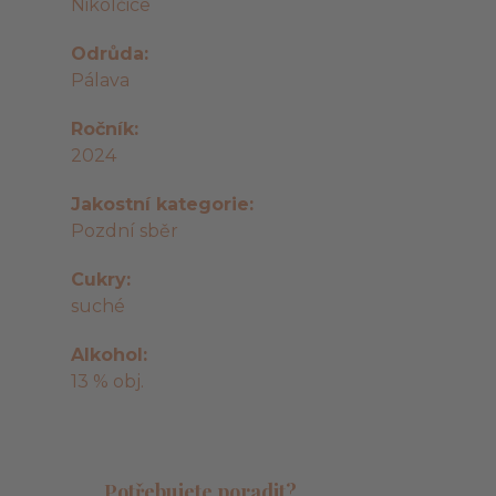
Nikolčice
Odrůda
Pálava
Ročník
2024
Jakostní kategorie
Pozdní sběr
Cukry
suché
Alkohol
13 % obj.
Potřebujete poradit?