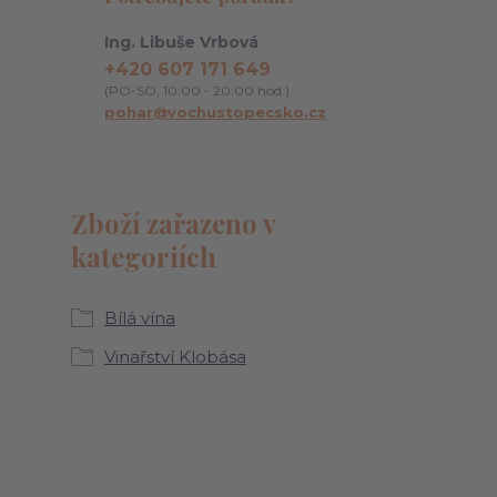
Ing. Libuše Vrbová
+420 607 171 649
(PO-SO, 10:00 - 20:00 hod.)
pohar@vochustopecsko.cz
Zboží zařazeno v
kategoriích
Bílá vína
Vinařství Klobása