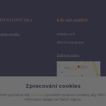
 HUSTOPEČSKA
Kde nás najdete
ránky spolku
Mrštíkova 12
693 01 Hustopeče
Zobrazit mapu
Zpracování cookies
tneři potřebují Váš
souhlas
s použitím souborů cookies, aby Vám
informace týkající se Vašich zájmů.