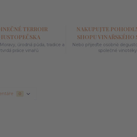
DINEČNÉ TERROIR
NAKUPUJTE POHODLN
HUSTOPEČSKA
SHOPU VINAŘSKÉHO
 Moravy, úrodná půda, tradice a
Nebo přijeďte osobně degustov
tvrdá práce vinařů
společné vinoték
entáře
0