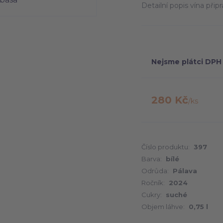
Detailní popis vína při
Nejsme plátci DPH
280 Kč
/
ks
Číslo produktu:
397
Barva:
bílé
Odrůda:
Pálava
Ročník:
2024
Cukry:
suché
Objem láhve:
0,75 l