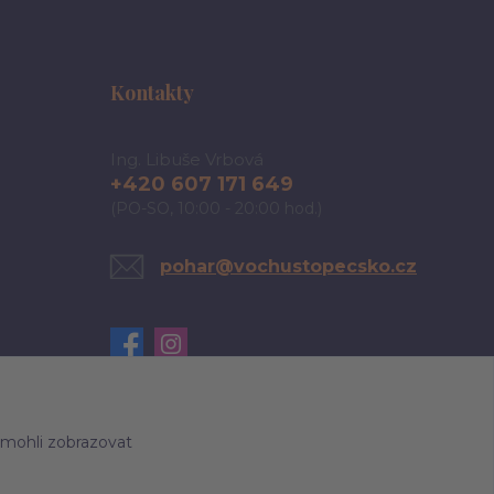
Kontakty
Ing. Libuše Vrbová
+420 607 171 649
(PO-SO, 10:00 - 20:00 hod.)
pohar@vochustopecsko.cz
 mohli zobrazovat