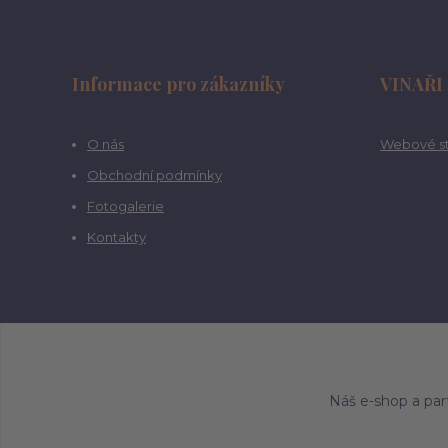
Informace pro zákazníky
VINAŘI
O nás
Webové st
Obchodní podmínky
Fotogalerie
Kontakty
Náš e-shop a par