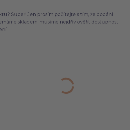
u? Super! Jen prosím počítejte s tím, že dodání
 nemáme skladem, musíme nejdřív ověřit dostupnost
ení!