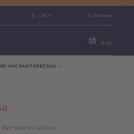
CZK
Přihlášení
0
ks
0 Kč
AŘI VOC HUSTOPEČSKO
sa
sběr Vinařství Klobása