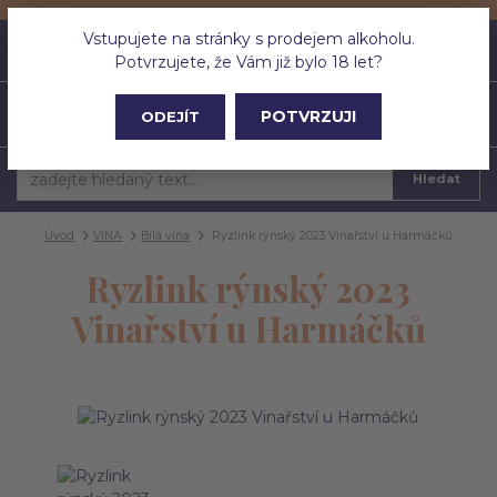
Vstupujete na stránky s prodejem alkoholu.
0
ks
CZK
0 Kč
Potvrzujete, že Vám již bylo 18 let?
Menu
POTVRZUJI
ODEJÍT
Hledat
Úvod
VÍNA
Bílá vína
Ryzlink rýnský 2023 Vinařství u Harmáčků
Ryzlink rýnský 2023
Vinařství u Harmáčků