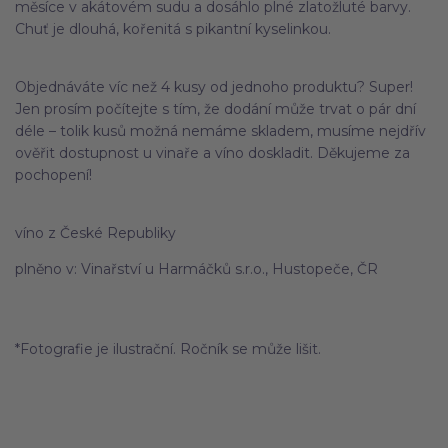
měsíce v akátovém sudu a dosáhlo plné zlatožluté barvy.
Chuť je dlouhá, kořenitá s pikantní kyselinkou.
Objednáváte víc než 4 kusy od jednoho produktu? Super!
Jen prosím počítejte s tím, že dodání může trvat o pár dní
déle – tolik kusů možná nemáme skladem, musíme nejdřív
ověřit dostupnost u vinaře a víno doskladit. Děkujeme za
pochopení!
víno z České Republiky
plněno v: Vinařství u Harmáčků s.r.o., Hustopeče, ČR
*Fotografie je ilustrační. Ročník se může lišit.