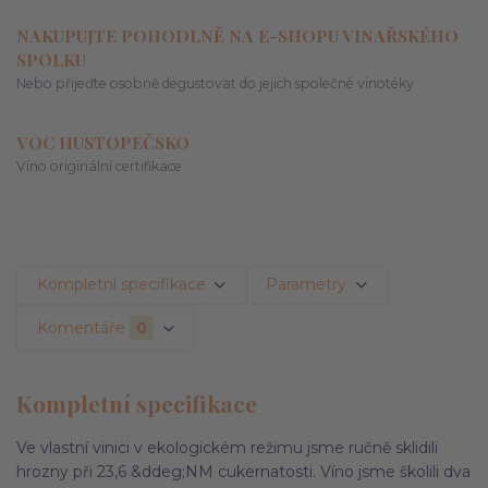
NAKUPUJTE POHODLNĚ NA E-SHOPU VINAŘSKÉHO
SPOLKU
Nebo přijeďte osobně degustovat do jejich společné vinotéky
VOC HUSTOPEČSKO
Víno originální certifikace
Kompletní specifikace
Parametry
Komentáře
0
Kompletní specifikace
Ve vlastní vinici v ekologickém režimu jsme ručně sklidili
hrozny při 23,6 &ddeg;NM cukernatosti. Víno jsme školili dva