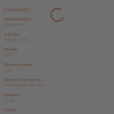
Parametry
Vinařská obec
Hustopeče
Odrůda
Ryzlink rýnský
Ročník
2023
Zbytkový cukr
5 g/l
Jakostní kategorie
Moravské zemské víno
Kyseliny
6,4 g/l
Cukry