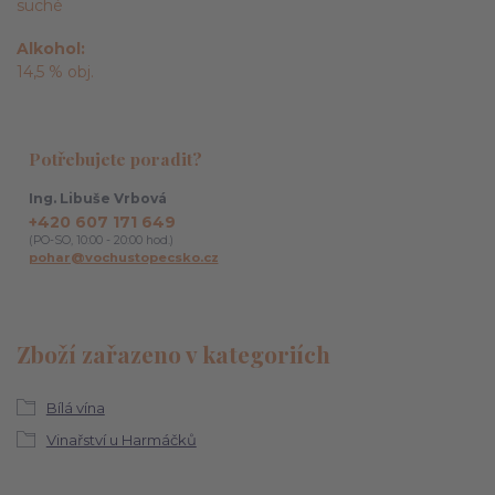
suché
Alkohol
14,5 % obj.
Potřebujete poradit?
Ing. Libuše Vrbová
+420 607 171 649
(PO-SO, 10:00 - 20:00 hod.)
pohar@vochustopecsko.cz
Zboží zařazeno v kategoriích
Bílá vína
Vinařství u Harmáčků