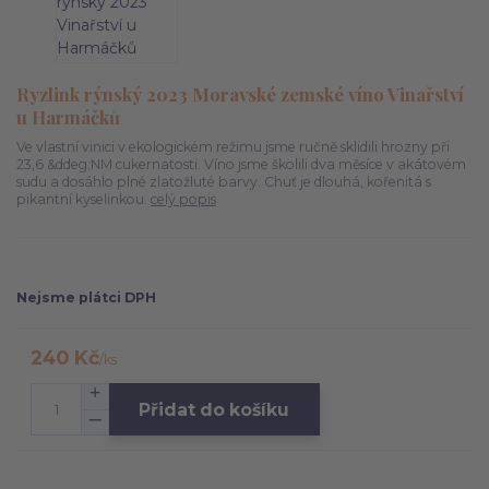
Ryzlink rýnský 2023 Moravské zemské víno Vinařství
u Harmáčků
Ve vlastní vinici v ekologickém režimu jsme ručně sklidili hrozny při
23,6 &ddeg;NM cukernatosti. Víno jsme školili dva měsíce v akátovém
sudu a dosáhlo plné zlatožluté barvy. Chuť je dlouhá, kořenitá s
pikantní kyselinkou.
celý popis
Nejsme plátci DPH
240 Kč
/
ks
Přidat do košíku