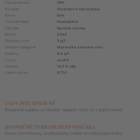
Číslo produktu:
380
Výrobce:
Vinařství U Harmáčků
Barva:
bílé
Vinařská obec:
Hustopeče
Odrůda:
Ryzlink rýnský
Ročník:
2023
Zbytkový cukr:
5 g/l
Jakostní kategorie:
Moravské zemské víno
Kyseliny:
6,4 g/l
Cukry:
suché
Alkohol:
14,5 % obj.
Objem láhve:
0,75 l
TADY JSTE SPRÁVNĚ
Bezpečně najdete, co hledáte. Nejlepší výběr vín z jedné oblasti.
JEDINEČNÉ TERROIR HUSTOPEČSKA
Slunce Jižní Moravy, úrodná půda, tradice a tvrdá práce vinařů