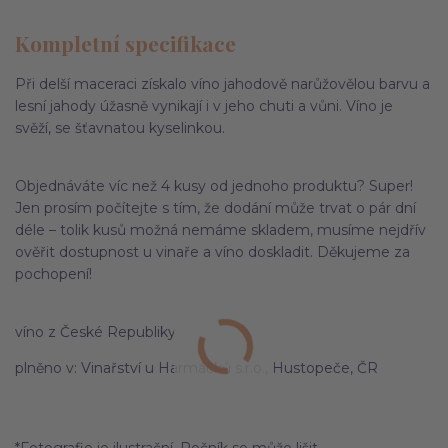
Kompletní specifikace
Při delší maceraci získalo víno jahodově narůžovělou barvu a
lesní jahody úžasně vynikají i v jeho chuti a vůni. Víno je
svěží, se šťavnatou kyselinkou.
Objednáváte víc než 4 kusy od jednoho produktu? Super!
Jen prosím počítejte s tím, že dodání může trvat o pár dní
déle – tolik kusů možná nemáme skladem, musíme nejdřív
ověřit dostupnost u vinaře a víno doskladit. Děkujeme za
pochopení!
víno z České Republiky
plněno v: Vinařství u Harmáčků s.r.o., Hustopeče, ČR