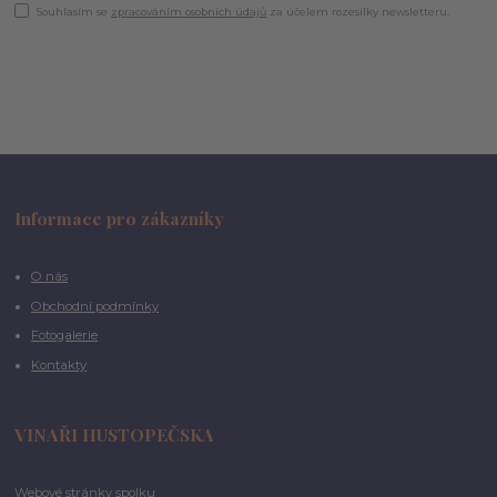
Souhlasím se
zpracováním osobních údajů
za účelem rozesílky newsletteru.
Informace pro zákazníky
O nás
Obchodní podmínky
Fotogalerie
Kontakty
VINAŘI HUSTOPEČSKA
Webové stránky spolku