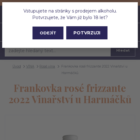
Vstupujete na stránky s prodejem alkoholu.
0
ks
CZK
0 Kč
Potvrzujete, že Vám již bylo 18 let?
Menu
POTVRZUJI
ODEJÍT
Hledat
Úvod
VÍNA
Rosé vína
Frankovka rosé frizzante 2022 Vinařství u
Harmáčků
Frankovka rosé frizzante
2022 Vinařství u Harmáčků