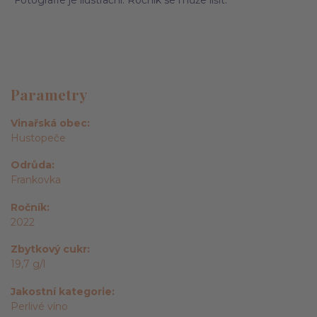
*Fotografie je ilustrační. Ročník se může lišit.
Parametry
Vinařská obec
Hustopeče
Odrůda
Frankovka
Ročník
2022
Zbytkový cukr
19,7 g/l
Jakostní kategorie
Perlivé víno