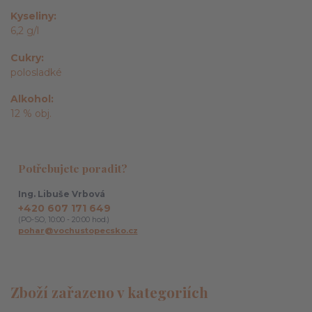
Kyseliny
6,2 g/l
Cukry
polosladké
Alkohol
12 % obj.
Potřebujete poradit?
Ing. Libuše Vrbová
+420 607 171 649
(PO-SO, 10:00 - 20:00 hod.)
pohar@vochustopecsko.cz
Zboží zařazeno v kategoriích