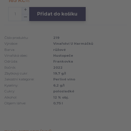
165 Kč
/
ks
Přidat do košíku
Číslo produktu:
219
Výrobce:
Vinařství U Harmáčků
Barva:
růžové
Vinařská obec:
Hustopeče
Odrůda:
Frankovka
Ročník:
2022
Zbytkový cukr:
19,7 g/l
Jakostní kategorie:
Perlivé víno
Kyseliny:
6,2 g/l
Cukry:
polosladké
Alkohol:
12 % obj.
Objem láhve:
0,75 l