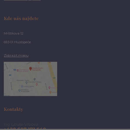
Kde nás najdete
Mrštíkova 12
693 01 Hustopeče
Zobrazit mapu
Kontakty
Ing. Libuše Vrbová
+420 607 171 649